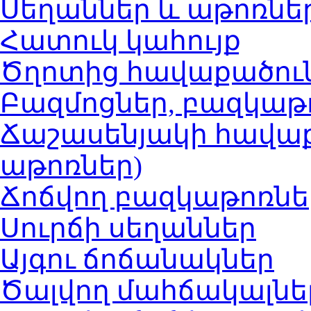
Սեղաններ և աթոռնե
Հատուկ կահույք
Ծղոտից հավաքածու
Բազմոցներ, բազկաթ
Ճաշասենյակի հավաք
աթոռներ)
Ճոճվող բազկաթոռնե
Սուրճի սեղաններ
Այգու ճոճանակներ
Ծալվող մահճակալնե