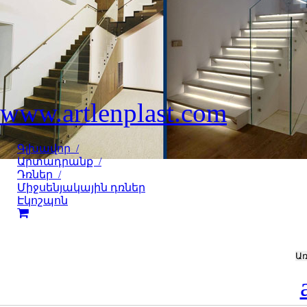
www.artlenplast.com
Գլխավոր /
Արտադրանք /
Դռներ /
Միջսենյակային դռներ
Էկոշպոն