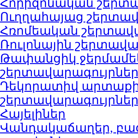
Հորիզոնական շերտա
Ուղղահայաց շերտավ
Հռոմեական շերտավ
Ռուլոնային շերտավա
Թափանցիկ ջերմամե
շերտավարագույրնե
Դեկորատիվ արտաք
շերտավարագույրնե
Հայելիներ
Վանդակաճաղեր, բա