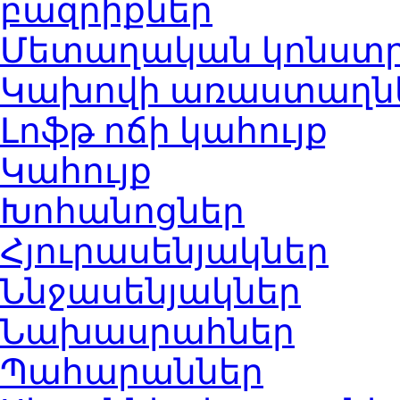
բազրիքներ
Մետաղական կոնստր
Կախովի առաստաղներ
Լոֆթ ոճի կահույք
Կահույք
Խոհանոցներ
Հյուրասենյակներ
Ննջասենյակներ
Նախասրահներ
Պահարաններ