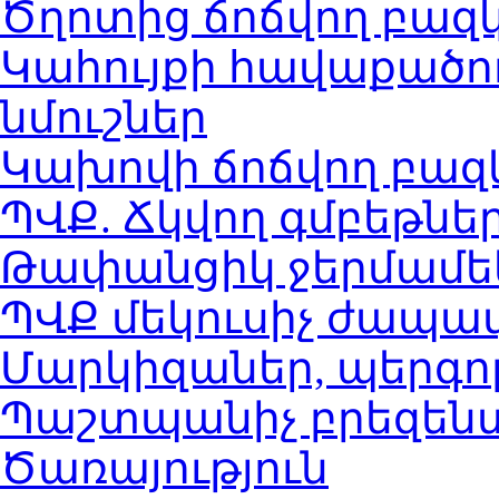
Ծղոտից ճոճվող բազ
Կահույքի հավաքածո
նմուշներ
Կախովի ճոճվող բազ
ՊՎՔ. Ճկվող գմբեթնե
Թափանցիկ ջերմամեկ
ՊՎՔ մեկուսիչ ժապա
Մարկիզաներ, պերգոլ
Պաշտպանիչ բրեզենտ
Ծառայություն