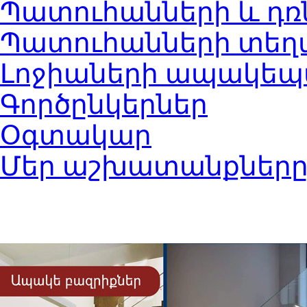
Պատուհանների և դռ
Պատուհանների տեղ
Լոջիաների ապակեպ
Գործընկերներ
Օգտակար
Մեր աշխատանքներ