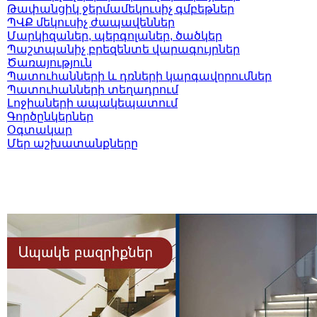
Թափանցիկ ջերմամեկուսիչ գմբեթներ
ՊՎՔ մեկուսիչ ժապավեններ
Մարկիզաներ, պերգոլաներ, ծածկեր
Պաշտպանիչ բրեզենտե վարագույրներ
Ծառայություն
Պատուհանների և դռների կարգավորումներ
Պատուհանների տեղադրում
Լոջիաների ապակեպատում
Գործընկերներ
Օգտակար
Մեր աշխատանքները