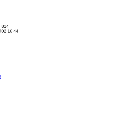
Instagram
 814
402 16 44
)