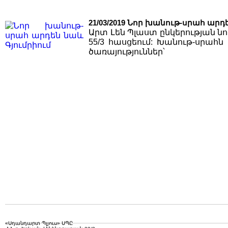
21/03/2019
Նոր խանութ-սրահ արդե
Արտ Լեն Պլաստ ընկերության ն
55/3 հասցեում: Խանութ-սրա
ծառայություններ՝
«Սդանդարտ Պլյուս» ՍՊԸ