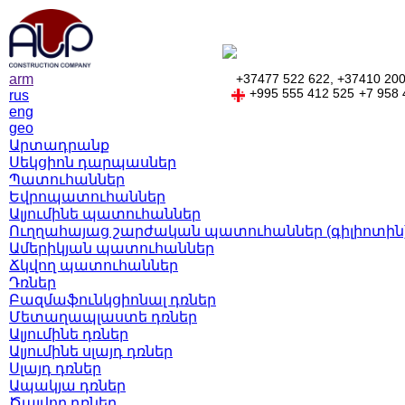
arm
+37477 522 622,
+37410 200
+995 555 412 525
+7 958 
rus
eng
geo
Արտադրանք
Սեկցիոն դարպասներ
Պատուհաններ
Եվրոպատուհաններ
Ալյումինե պատուհաններ
Ուղղահայաց շարժական պատուհաններ (գիլիոտին
Ամերիկյան պատուհաններ
Ճկվող պատուհաններ
Դռներ
Բազմաֆունկցիոնալ դռներ
Մետաղապլաստե դռներ
Ալյումինե դռներ
Ալյումինե սլայդ դռներ
Սլայդ դռներ
Ապակյա դռներ
Ծալվող դռներ