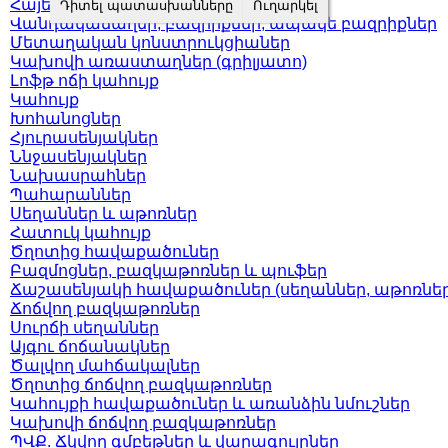
Հայելիներ
Վանդակաճաղեր, բազրիքներ, ապակե բազրիքներ
Մետաղական կոնստրուկցիաներ
Կախովի առաստաղներ (գրիլյատո)
Լոֆթ ոճի կահույք
Կահույք
Խոհանոցներ
Հյուրասենյակներ
Ննջասենյակներ
Նախասրահներ
Պահարաններ
Սեղաններ և աթոռներ
Հատուկ կահույք
Ծղոտից հավաքածուներ
Բազմոցներ, բազկաթոռներ և պուֆեր
Ճաշասենյակի հավաքածուներ (սեղաններ, աթոռներ
Ճոճվող բազկաթոռներ
Սուրճի սեղաններ
Այգու ճոճանակներ
Ծալվող մահճակալներ
Ծղոտից ճոճվող բազկաթոռներ
Կահույքի հավաքածուներ և առանձին նմուշներ
Կախովի ճոճվող բազկաթոռներ
ՊՎՔ. Ճկվող գմբեթներ և վարագույրներ