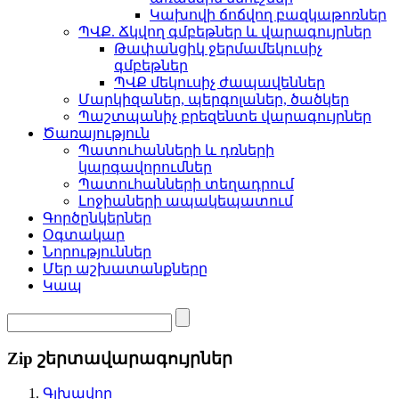
Կախովի ճոճվող բազկաթոռներ
ՊՎՔ. Ճկվող գմբեթներ և վարագույրներ
Թափանցիկ ջերմամեկուսիչ
գմբեթներ
ՊՎՔ մեկուսիչ ժապավեններ
Մարկիզաներ, պերգոլաներ, ծածկեր
Պաշտպանիչ բրեզենտե վարագույրներ
Ծառայություն
Պատուհանների և դռների
կարգավորումներ
Պատուհանների տեղադրում
Լոջիաների ապակեպատում
Գործընկերներ
Օգտակար
Նորություններ
Մեր աշխատանքները
Կապ
Zip շերտավարագույրներ
Գլխավոր