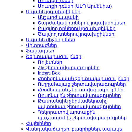
Մուտքի դռներ
Մուտքի դռներ (ԱԼՊ Արմենիա)
Ապակե լոգախցիկներ
Անշարժ ապակի
Շարժական դռներով լոգախցիկներ
Բացվող դռներով լոգախցիկներ
Ծալվող դռներով լոգախցիկներ
Ապակե միջնորմներ
Վիտրաժներ
Ֆասադներ
Շերտավարագույրներ
Ռոլետներ
Zip շերտավարագույրներ
Integra Box
Հորիզոնական շերտավարագույրներ
Ուղղահայաց շերտավարագույրներ
Հռոմեական շերտավարագույրներ
Ռուլոնային շերտավարագույրներ
Թափանցիկ ջերմամեկուսիչ
ավտոմատ շերտավարագույրներ
Դեկորատիվ արտաքին
պաշտպանիչ շերտավարագույրներ
Հայելիներ
Վանդակաճաղեր, բազրիքներ, ապակե