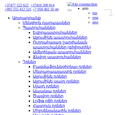
+37477 522 622,
+37410 200 814
arm
+995 555 412 525
+7 958 402 16 44
Toggle
rus
navigation
eng
Արտադրանք
geo
Սեկցիոն դարպասներ
Պատուհաններ
Եվրոպատուհաններ
Ալյումինե պատուհաններ
Ուղղահայաց շարժական
պատուհաններ (գիլիոտին)
Ամերիկյան պատուհաններ
Ճկվող պատուհաններ
Դռներ
Բազմաֆունկցիոնալ դռներ
Մետաղապլաստե դռներ
Ալյումինե դռներ
Ալյումինե սլայդ դռներ
Սլայդ դռներ
Ապակյա դռներ
Ծալվող դռներ
Լոֆթ ոճի դռներ
Հատուկ դռներ
Միջսենյակային դռներ