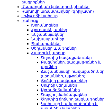
բազրիքներ
Մետաղական կոնստրուկցիաներ
Կախովի առաստաղներ (գրիլյատո)
Լոֆթ ոճի կահույք
Կահույք
Խոհանոցներ
Հյուրասենյակներ
Ննջասենյակներ
Նախասրահներ
Պահարաններ
Սեղաններ և աթոռներ
Հատուկ կահույք
Ծղոտից հավաքածուներ
Բազմոցներ, բազկաթոռներ և
պուֆեր
Ճաշասենյակի հավաքածուներ
(սեղաններ, աթոռներ)
Ճոճվող բազկաթոռներ
Սուրճի սեղաններ
Այգու ճոճանակներ
Ծալվող մահճակալներ
Ծղոտից ճոճվող բազկաթոռներ
Կահույքի հավաքածուներ և
առանձին նմուշներ