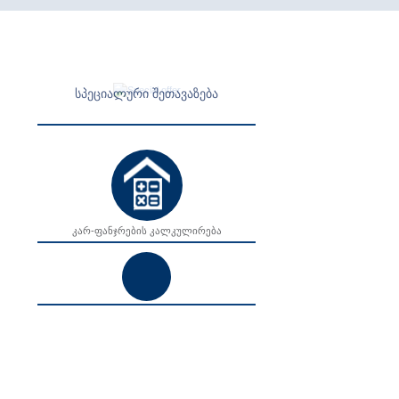
ᲡᲞᲔᲪᲘᲐᲚᲣᲠᲘ ᲨᲔᲗᲐᲕᲐᲖᲔᲑᲐ
კარ-ფანჯრების კალკულირება