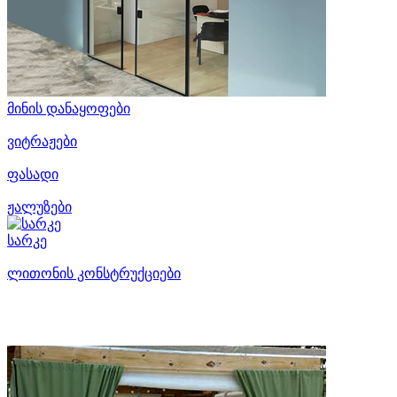
მინის დანაყოფები
ვიტრაჟები
ფასადი
ჟალუზები
სარკე
ლითონის კონსტრუქციები